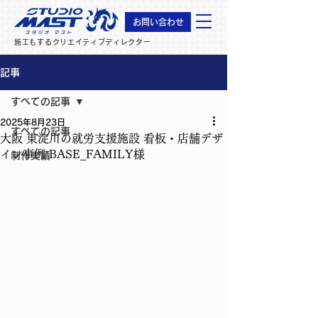
お問い合わせ
施工もするクリエイティブディレクター
記事
すべての記事
2025年8月23日
すべての記事
大阪 東淀川の就労支援施設 看板・店舗デザ
イン事例 BASE_FAMILY様
制作実績